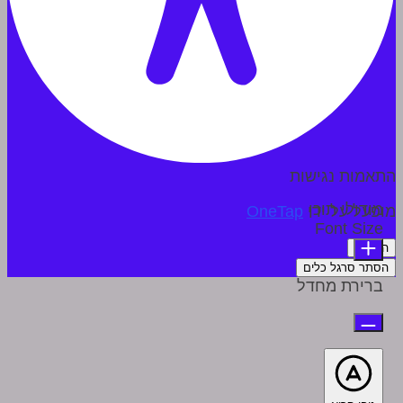
התאמות נגישות
מודולי תוכן
מופעל על ידי
OneTap
Font Size
הצהרה
הסתר סרגל כלים
ברירת מחדל