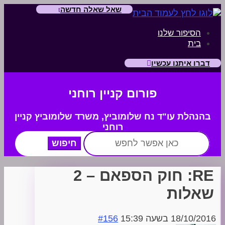
שאל שאלה חדשה
הסיפור שלנו
בית
דברו איתנו עכשיו
פורום קניין רוחני
בהנהלת עו"ד נח שלומוביץ,
משרד
שלומוביץ קניין
רוחני
חפש:
RE: חוק הספאם – 2
שאלות
18/10/2016 בשעה 15:39
#156