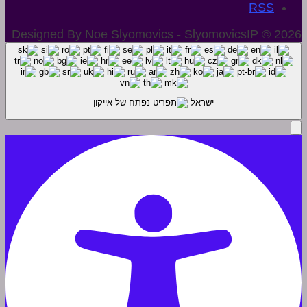
Designed By Noe Slyomovics - SlyomovicsIP © 2026
ישראל