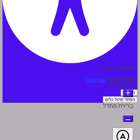
התאמות נגישות
מודולי תוכן
מופעל על ידי
OneTap
Font Size
הצהרה
הסתר סרגל כלים
ברירת מחדל