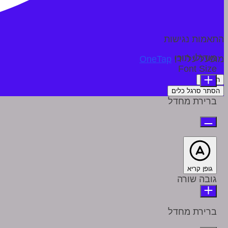
התאמות נגישות
מודולי תוכן
מופעל על ידי
OneTap
Font Size
הצהרה
הסתר סרגל כלים
ברירת מחדל
גופן קריא
גובה שורה
ברירת מחדל