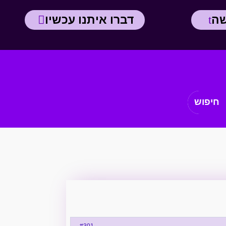
שה
דברו איתנו עכשיו
#301