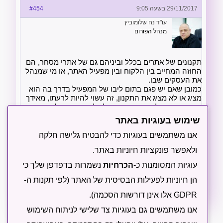
29/11/2017 בשעה 9:05
#454
עו"ד נח שלומוביץ
מנהל הפורום
תקנונים של אתרים בכלל וביניהם גם של אתרי מסחר, הם
החוזה המחייב בין הלקוח ובין מפעיל האתר, או מי שמנהל
את העסקים שבו.
כמובן שאם יש פגם בתום ליבו של המפעיל בדרך בה הוא
מציג או לא מציג את התקנון, זה עשוי להיות לרעתו, מאידך
אם יש הפניה לתקנון תמיד מומלץ לבדוק אותו ולראות מה
קובעים התנאים שבו.
שימוש בעוגיות באתר
אנו משתמשים בעוגיות כדי להבטיח גלישה חלקה
דבר נוסף, החזרת מוצרים מעוגנת בחוקי הגנת הצרכן, ולכן
אם ההוראה שבתקנון סותרת את החוק אזי החוק גובר, ולכן
ולאפשר פונקציות חיוניות באתר.
כדאי גם לבדוק את חוקיות התקנה בהתאם לחוקי הצרכנות
עוגיות המסומנות כ-
הכרחיות
נשמרות בדפדפן שלך כי
כפי שמפורסמים במספר מקומו בין השאר באתר הרשות
להגנת הצרכן.
הן חיוניות לפעילות הבסיסית של האתר (לפי תקנות ה-
GDPR אלו אינן דורשות הסכמה).
אנו משתמשים גם בעוגיות צד שלישי לניתוח השימוש