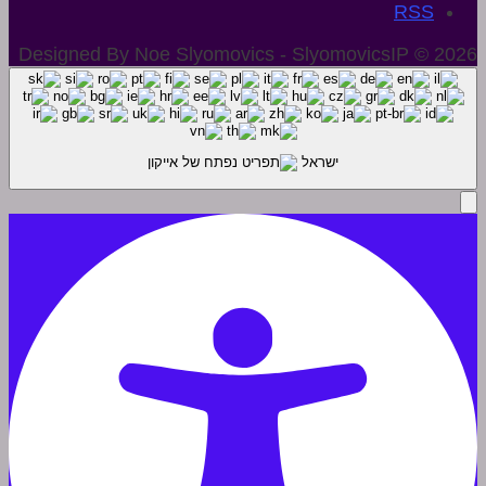
Designed By Noe Slyomovics - SlyomovicsIP © 2026
ישראל