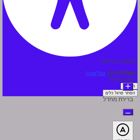
התאמות נגישות
מודולי תוכן
מופעל על ידי
OneTap
Font Size
הצהרה
הסתר סרגל כלים
ברירת מחדל