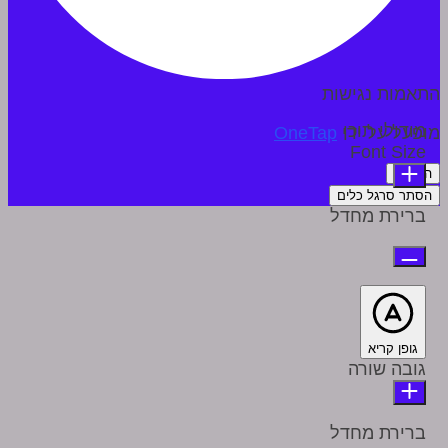
התאמות נגישות
מודולי תוכן
מופעל על ידי
OneTap
Font Size
הצהרה
הסתר סרגל כלים
ברירת מחדל
גופן קריא
גובה שורה
ברירת מחדל