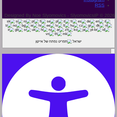
Designed By Noe Slyomovics - SlyomovicsIP © 2026
ישראל