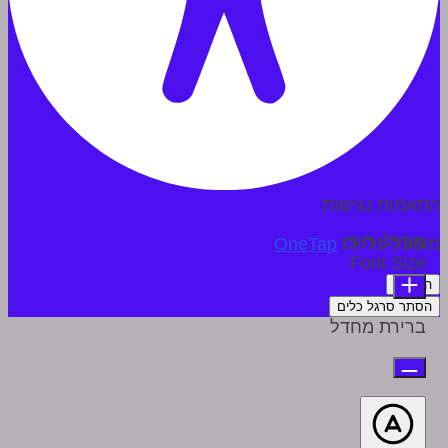
התאמות נגישות
מודולי תוכן
מופעל על ידי
OneTap
Font Size
הצהרה
הסתר סרגל כלים
ברירת מחדל