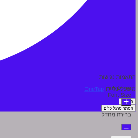
התאמות נגישות
מודולי תוכן
מופעל על ידי
OneTap
Font Size
הצהרה
הסתר סרגל כלים
ברירת מחדל