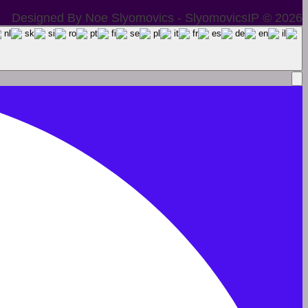
Designed By Noe Slyomovics - SlyomovicsIP © 2026