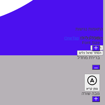
התאמות נגישות
מודולי תוכן
מופעל על ידי
OneTap
Font Size
הצהרה
הסתר סרגל כלים
ברירת מחדל
גופן קריא
גובה שורה