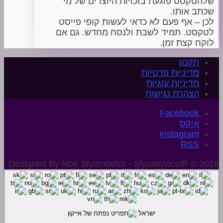
שלהטקסט פוגעת בזכויות היוצרים של מי
שכתב אותו.
לכן – אף פעם לא כדאי לעשות קופי פייסט
לטקסט. תמיד לשבת ולנסח מחדש. גם אם
לוקח קצת זמן.
תקנון
מדיניות פרטיות
מדיניות עוגיות
הצהרת נגישות
איקס
Instagram
Designed By Noe Slyomovics - SlyomovicsIP © 2026
ישראל