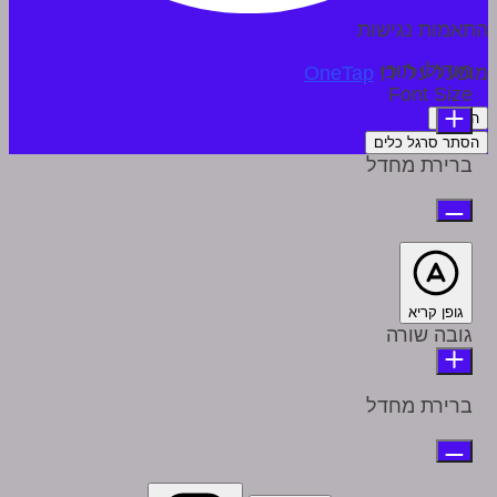
התאמות נגישות
מודולי תוכן
מופעל על ידי
OneTap
Font Size
הצהרה
הסתר סרגל כלים
ברירת מחדל
גופן קריא
גובה שורה
ברירת מחדל