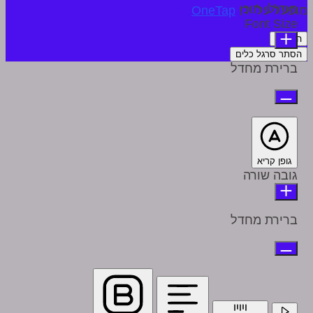
מודולי תוכן
מופעל על ידי
OneTap
Font Size
הצהרה
הסתר סרגל כלים
ברירת מחדל
גופן קריא
גובה שורה
ברירת מחדל