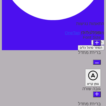
התאמות נגישות
מודולי תוכן
מופעל על ידי
OneTap
Font Size
הצהרה
הסתר סרגל כלים
ברירת מחדל
גופן קריא
גובה שורה
ברירת מחדל