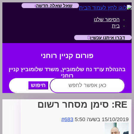
שאל שאלה חדשה
הסיפור שלנו
בית
דברו איתנו עכשיו
פורום קניין רוחני
בהנהלת עו"ד נח שלומוביץ,
משרד
שלומוביץ קניין
רוחני
חפש:
RE: סימן מסחר רשום
15/10/2019 בשעה 5:50
#683