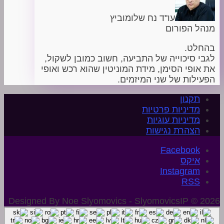
עו"ד נח שלומוביץ
מנהל הפורום
בהחלט.
לגבי סיכוייה של התביעה, חשוב כמובן לשקול,
את אופי הסימן, מידת המוניטין שהוא רכש ואופי
הפעילות של שני המיזמים.
תקנון
מדיניות פרטיות
מדיניות עוגיות
הצהרת נגישות
איקס
Instagram
Designed By Noe Slyomovics - SlyomovicsIP © 2026