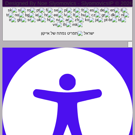
Designed By Noe Slyomovics - SlyomovicsIP © 2026
ישראל