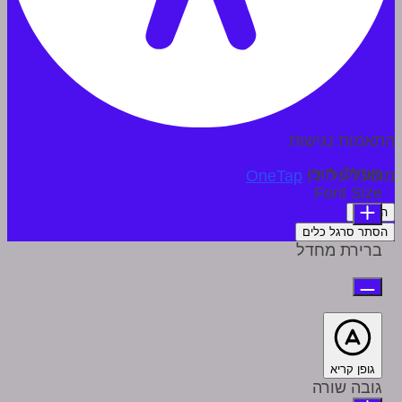
התאמות נגישות
מודולי תוכן
מופעל על ידי
OneTap
Font Size
הצהרה
הסתר סרגל כלים
ברירת מחדל
גופן קריא
גובה שורה