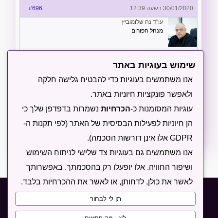
30/01/2020 בשעה 12:39
#696
עו"ד נח שלומוביץ
מנהל הפורום
לגבי השאלה הראשונה, יש מספר דרכים שבהם ניתן להגן
שימוש בעוגיות באתר
על נכסים אינטלקטואליים, בין השאר הסכמים, או רישום
מוקדם של זכויות.
אנו משתמשים בעוגיות כדי להבטיח גלישה חלקה
ולאפשר פונקציות חיוניות באתר.
לגבי השאלה השניה, יש תחומים שונים של נכסים קניין
עוגיות המסומנות כ-
הכרחיות
נשמרות בדפדפן שלך כי
רוחני, ובכל אחד מהם יש כללים מיוחדים ומסגרות שעל
פיהן ניתן לבחון מה ראוי להגנה ומה לא.
הן חיוניות לפעילות הבסיסית של האתר (לפי תקנות ה-
GDPR אלו אינן דורשות הסכמה).
אנו משתמשים גם בעוגיות צד שלישי לניתוח השימוש
ושיפור החוויה. אלו יופעלו רק בהסכמתך. באפשרותך
לאשר את כולן, לדחותן, או לאשר את ההכרחיות בלבד.
תקנון
מדיניות פרטיות
מדיניות עוגיות
תן לי לבחור
הצהרת נגישות