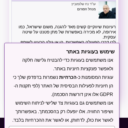
עו"ד נח שלומוביץ
מנהל הפורום
רעיונות שיווקיים קשים מאד להגנה, משום שישראל, כמו
אירופה, לא מכירה באפשרות של מתן פטנט על שיטה
עסקית.
לכן דרכי הפעולה האפשריות, הן או גילוי הרעיון לשותף
האסטרטגי שאתה מעוניין בו (או הלקוח9 רק לאחר חתימה
שימוש בעוגיות באתר
על הסכם שבו יתחייב לא לבצע את הרעיון בלעדייך.
צריך לזכור שהתחייבות כזו לעיתים תמנע מאותו שותף
אנו משתמשים בעוגיות כדי להבטיח גלישה חלקה
להכנס לתחום בכלל משום שהמתחרים שלו יוכלו לעשות
זאת בלעדיך ולחקות אותו.
ולאפשר פונקציות חיוניות באתר.
אפשרות נוספת, להתחיל לבצע את השיטה בעצמך ולרכוש
עוגיות המסומנות כ-
הכרחיות
נשמרות בדפדפן שלך כי
קהל משתמשים או מוניטין (אז בהלחט ייתכן להגן על
המוניטין באמצעות מערכת סימני המסחר).
הן חיוניות לפעילות הבסיסית של האתר (לפי תקנות ה-
GDPR אלו אינן דורשות הסכמה).
אנו משתמשים גם בעוגיות צד שלישי לניתוח השימוש
ושיפור החוויה. אלו יופעלו רק בהסכמתך. באפשרותך
לאשר את כולן, לדחותן, או לאשר את ההכרחיות בלבד.
תקנון
מדיניות פרטיות
מדיניות עוגיות