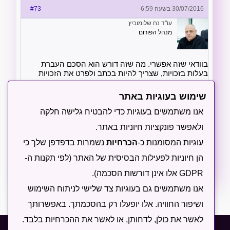
30/07/2016 בשעה 6:59
#73
עו"ד נח שלומוביץ
מנהל הפורום
בוודאי שזה אפשרי. מה שזה דורש הוא הסכם העברת
בעלות בזכויות, שצריך להיות בכתב ולפרט את הזכויות
המועברות.
שימוש בעוגיות באתר
השאלה היא אחרת, מה אתה מעוניין להשיג בפעולה הזו?
אנו משתמשים בעוגיות כדי להבטיח גלישה חלקה
אני חושב שכדאי להגדיר מה התוצאה שאתה רוצה ואז
למצוא לה את הפרוצדורה המשפטית המתאימה ולא
ולאפשר פונקציות חיוניות באתר.
להגדיר את הפתרון, משום שאז מלבד להגיד שהפתרון
עוגיות המסומנות כ-
הכרחיות
נשמרות בדפדפן שלך כי
אפשרי בהחלט, לא ניתן לדעת האם הוא עונה על הצרכים
שלך.
הן חיוניות לפעילות הבסיסית של האתר (לפי תקנות ה-
GDPR אלו אינן דורשות הסכמה).
אנו משתמשים גם בעוגיות צד שלישי לניתוח השימוש
ושיפור החוויה. אלו יופעלו רק בהסכמתך. באפשרותך
לאשר את כולן, לדחותן, או לאשר את ההכרחיות בלבד.