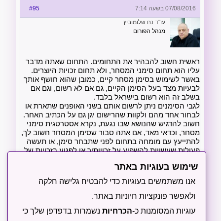
07/08/2016 בשעה 7:14
#95
עו"ד נח שלומוביץ
מנהל הפורום
ראשית חשוב להבהיר את התחומים. התחום שאתה מדבר
עליו הוא תחום סימני המסחר, ולא תחום זכויות היוצרים.
באשר לשימוש בסימן מסחר קיים, כמובן שהוא חושף אותך
לבעיות מצד בעל הסימן הקיים, גם אם לא רשום, וגם אם
בשלב זה הוא רשום בישראל בלבד.
לגבי הסימנים ניתן לרשום אותם בשני האופנים שתארת או
לבחור אחד מהם ולקוות שהרישום יגן גם על הכתיב האחר.
חשוב להדגיש שהנושא שבו נגעת, נקרא אסטרטגית סימני
מסחר, וכדאי מאד, אם אתה סבור שסימן המסחר חשוב לך,
להתייעץ עם מומחה בתחום לפני שתבחר סימן, או תעשה
פעולות שעשויות להשפיע על זכויותיך או לפגוע בזכויות של
אחרים ולחשוף אותך לתביעות. אתר TESS הוא אכן אתר
שימוש בעוגיות באתר
חיפוש אולם הוא לא היחידי ובוודאי לא הממצה לעריכת
חיפושים כאלה, בוודאי שחיפוש בו לא יכול להתוות את
אנו משתמשים בעוגיות כדי להבטיח גלישה חלקה
הטקטיקה הראויה להגשים את האסטרטגיה שלך, כמו
למשל האם לרושם סימן בינלאומי, או להסתפק בסימן
ולאפשר פונקציות חיוניות באתר.
אמריקאי, וכד'.
עוגיות המסומנות כ-
הכרחיות
נשמרות בדפדפן שלך כי
כאמור מומלץ מאד בשלב זה להתייעץ עם עורך דין העוסק