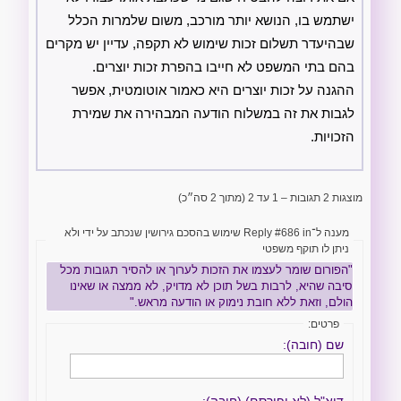
ישתמש בו, הנושא יותר מורכב, משום שלמרות הכלל
שבהיעדר תשלום זכות שימוש לא תקפה, עדיין יש מקרים
בהם בתי המשפט לא חייבו בהפרת זכות יוצרים.
ההגנה על זכות יוצרים היא כאמור אוטומטית, אפשר
לגבות את זה במשלוח הודעה המבהירה את שמירת
הזכויות.
מוצגות 2 תגובות – 1 עד 2 (מתוך 2 סה״כ)
מענה ל־Reply #686 in שימוש בהסכם גירושין שנכתב על ידי ולא
ניתן לו תוקף משפטי
"הפורום שומר לעצמו את הזכות לערוך או להסיר תגובות מכל
סיבה שהיא, לרבות בשל תוכן לא מדויק, לא ממצה או שאינו
הולם, וזאת ללא חובת נימוק או הודעה מראש."
פרטים:
שם (חובה):
דוא"ל (לא יפורסם) (חובה):