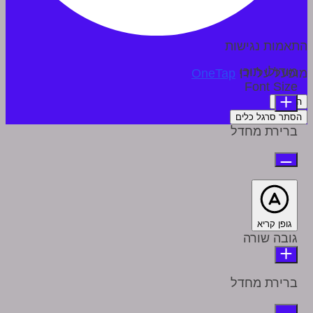
התאמות נגישות
מודולי תוכן
מופעל על ידי
OneTap
Font Size
הצהרה
הסתר סרגל כלים
ברירת מחדל
גופן קריא
גובה שורה
ברירת מחדל