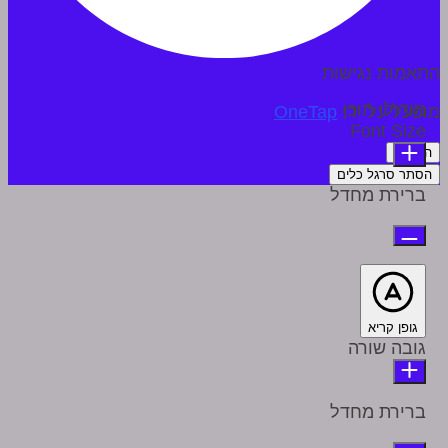
התאמות נגישות
מודולי תוכן
מופעל על ידי
OneTap
Font Size
הצהרה
הסתר סרגל כלים
ברירת מחדל
גופן קריא
גובה שורה
ברירת מחדל