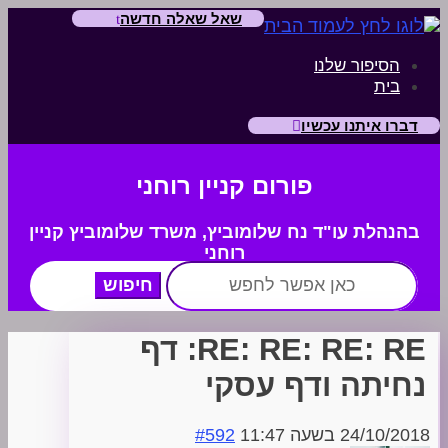
שאל שאלה חדשה
הסיפור שלנו
בית
דברו איתנו עכשיו
פורום קניין רוחני
בהנהלת עו"ד נח שלומוביץ,
משרד
שלומוביץ קניין
רוחני
חפש:
RE: RE: RE: RE: דף
נחיתה ודף עסקי
24/10/2018 בשעה 11:47
#592