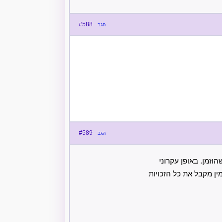
#588
הגב
#589
הגב
מן. באופן עקרוני
ין מקבל את כל הזכויות