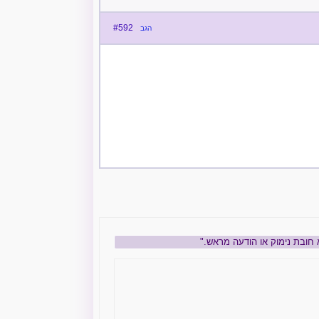
#592
הגב
 חובת נימוק או הודעה מראש."