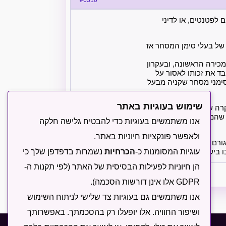
 לפטנטים, או לדיני
 של בעלי סימן המסחר אז
 (Exhaustion of Intellectual Property) או תיאוריית המכירה הראשונה, ובעקרון
בד את זכותו לאסור על
סימני מסחר שקניה מבעל
שימוש בעוגיות באתר
מקרה שבו בעל סימן המסחר
 שהמכירה הראשונה לא
אנו משתמשים בעוגיות כדי להבטיח גלישה חלקה
ולאפשר פונקציות חיוניות באתר.
גורם לשינוי משמעותי
ו בישראל.
עוגיות המסומנות כ-
הכרחיות
נשמרות בדפדפן שלך כי
הן חיוניות לפעילות הבסיסית של האתר (לפי תקנות ה-
GDPR אלו אינן דורשות הסכמה).
אנו משתמשים גם בעוגיות צד שלישי לניתוח השימוש
ושיפור החוויה. אלו יופעלו רק בהסכמתך. באפשרותך