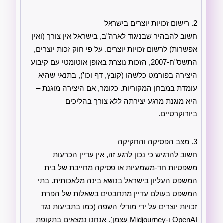
2. רישום זכויות יוצרים בישראל
חשוב להבהיר שבניגוד לארה"ב, בישראל אין צורך (ואין
אפשרות) לרשום זכויות יוצרים. על פי חוק זכות יוצרים,
התשס"ח-2007, הזכות נוצרת באופן אוטומטי עם קיבוע
היצירה בפורמט כלשהו (קובץ, דף וכו'), בתנאי שהיא
עומדת במבחן המקוריות. כלומר, אם היצירה מוגנת –
היא מוגנת מרגע יצירתה ללא צורך בהליכים
ביורוקרטיים.
3. מצב הפסיקה והחקיקה
חשוב להדגיש כי נכון לרגע זה, אין עדיין הכרעות
משפטיות חד-משמעיות או פסיקה מחייבת של בית
המשפט העליון בישראל בנושא בינה מלאכותית. בתי
המשפט בעולם עדיין מתחבטים בשאלות של הפרת
זכויות יוצרים על ידי מודלי השפה (כמו בתביעות נגד
OpenAI ו-Midjourney עצמן). אנחנו נמצאים בתקופת