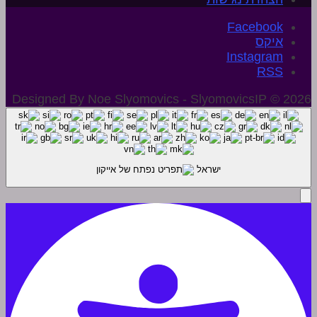
איקס
Instagram
Designed By Noe Slyomovics - SlyomovicsIP © 2026
ישראל