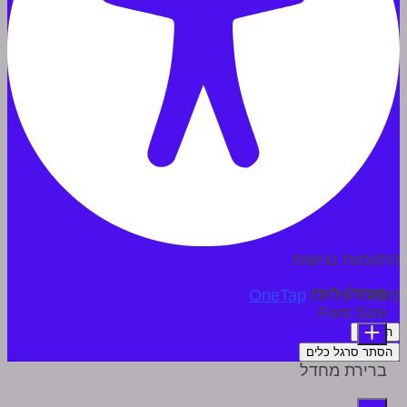
התאמות נגישות
מודולי תוכן
מופעל על ידי
OneTap
Font Size
הצהרה
הסתר סרגל כלים
ברירת מחדל