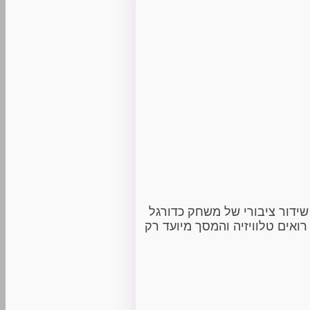
 שידור ציבורי של משחק כדורגל
פועל המוכרים שלי שעובדים כל הלילה (המקום פתוח 24 שעות ביממה) רואים טלוויזיה והמסך מיועד רק