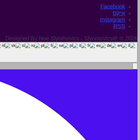
איקס
Instagram
Designed By Noe Slyomovics - SlyomovicsIP © 2026