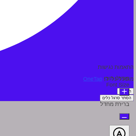
התאמות נגישות
מודולי תוכן
מופעל על ידי
OneTap
Font Size
הצהרה
הסתר סרגל כלים
ברירת מחדל