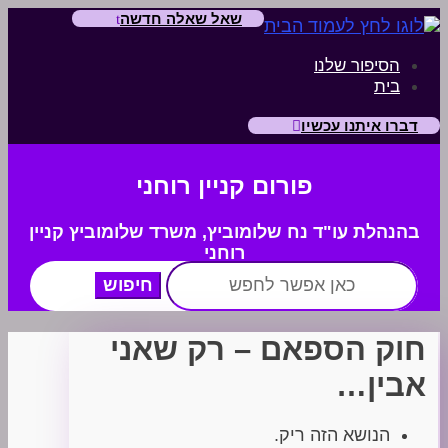
שאל שאלה חדשה
הסיפור שלנו
בית
דברו איתנו עכשיו
פורום קניין רוחני
בהנהלת עו"ד נח שלומוביץ,
משרד
שלומוביץ קניין
רוחני
חפש:
חוק הספאם – רק שאני
אבין…
הנושא הזה ריק.