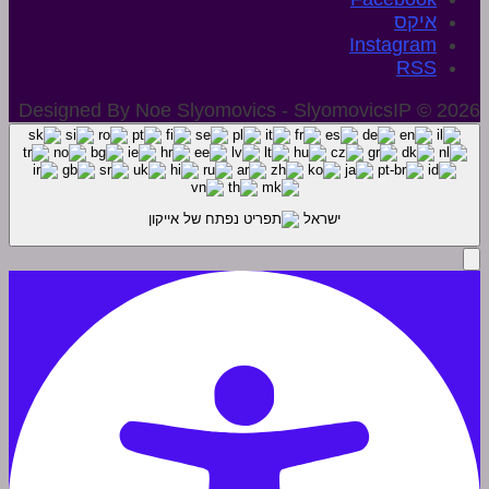
איקס
Instagram
Designed By Noe Slyomovics - SlyomovicsIP © 2026
ישראל