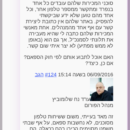
סוכני המכירות שלהם עובדים כל אחד
בנפרד ומתקשר ממספר טלפון אחר, וכל
אחד מהם טוען שלא ידע שביקשתי
להפסיק. באתר שלהם אין כתובת ליצירת
קשר עם אף אחד מהמנהלים. אחת מאנשי
המכירות שלהם כתבה לי שהיא מעבירה
את תלונתי לסמנכ"ל, אך גם הוא (באופן
לא ממש מפתיע) לא יצר איתי שום קשר.
האם אוכל לתבוע אותם לפי חוק הספאם?
אם כן, כיצד?
06/09/2016 בשעה 15:14
#124
הגב
עו"ד נח שלומוביץ
מנהל הפורום
זה מאד בעייתי, משום ששיחות טלפון
מסוכנים, לא נחשבות ספאם, על אף שבתי
משפט מסוימים הכירו בהם ככאלה, הם