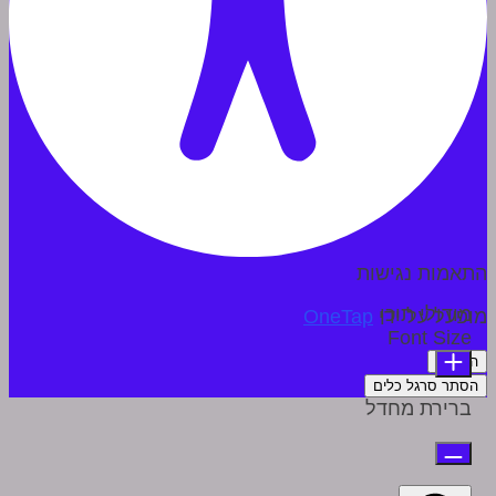
התאמות נגישות
מודולי תוכן
מופעל על ידי
OneTap
Font Size
הצהרה
הסתר סרגל כלים
ברירת מחדל