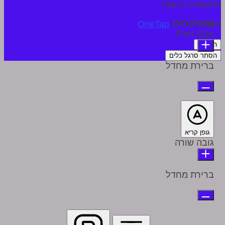
התאמות נגישות
מודולי תוכן
מופעל על ידי
OneTap
Font Size
הצהרה
הסתר סרגל כלים
ברירת מחדל
גופן קריא
גובה שורה
ברירת מחדל