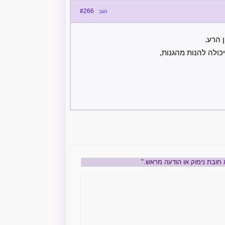
#266
הגב
 הרע.
כולה להנות מהגנות,
 חובת נימוק או הודעה מראש."