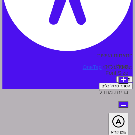
התאמות נגישות
מודולי תוכן
מופעל על ידי
OneTap
Font Size
הצהרה
הסתר סרגל כלים
ברירת מחדל
גופן קריא