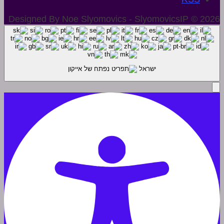
Designed By Noe Slyomovics - SlyomovicsIP © 2026
ישראל