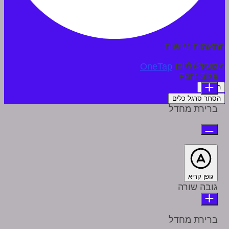
התאמות נגישות
מודולי תוכן
מופעל על ידי
OneTap
Font Size
הצהרה
הסתר סרגל כלים
ברירת מחדל
גופן קריא
גובה שורה
ברירת מחדל