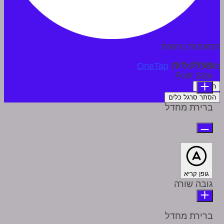
התאמות נגישות
מודולי תוכן
מופעל על ידי
OneTap
Font Size
הצהרה
הסתר סרגל כלים
ברירת מחדל
גופן קריא
גובה שורה
ברירת מחדל