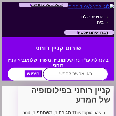
שאל שאלה חדשה
הסיפור שלנו
בית
דברו איתנו עכשיו
פורום קניין רוחני
בהנהלת עו"ד נח שלומוביץ,
משרד
שלומוביץ קניין
רוחני
חפש:
קניין רוחני בפילוסופיה
של המדע
This topic has תגובה 1, משתתף 1, and