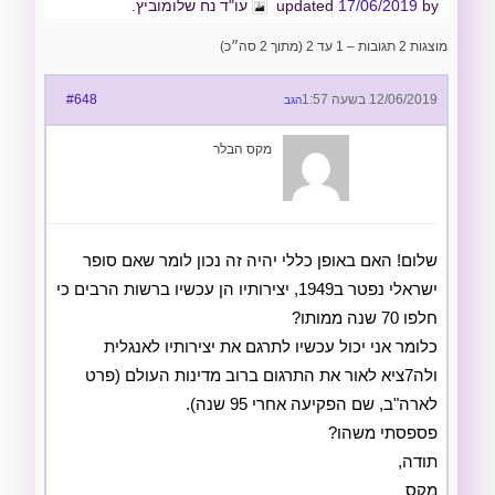
by
17/06/2019
updated
עו"ד נח שלומוביץ.
מוצגות 2 תגובות – 1 עד 2 (מתוך 2 סה״כ)
12/06/2019 בשעה 1:57
#648
הגב
מקס הבלר
שלום! האם באופן כללי יהיה זה נכון לומר שאם סופר
ישראלי נפטר ב1949, יצירותיו הן עכשיו ברשות הרבים כי
חלפו 70 שנה ממותו?
כלומר אני יכול עכשיו לתרגם את יצירותיו לאנגלית
ולה7ציא לאור את התרגום ברוב מדינות העולם (פרט
לארה"ב, שם הפקיעה אחרי 95 שנה).
פספסתי משהו?
תודה,
מקס