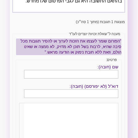
בהתאם התשובה היא גם לגבי הפרסום שלו מחדש.
מוצגות 1 תגובות (מתוך 1 סה״כ)
מענה ל־שאלת זכויות יוצרים לעו"ד
"הפורום שומר לעצמו את הזכות לערוך או להסיר תגובות מכל
סיבה שהיא, לרבות בשל תוכן לא מדויק, לא ממצה או שאינו
הולם, וזאת ללא חובת נימוק או הודעה מראש."
פרטים:
שם (חובה):
דוא"ל (לא יפורסם) (חובה):